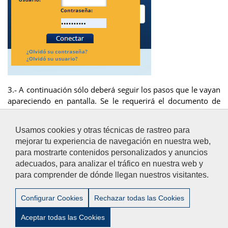
3.‐ A continuación sólo deberá seguir los pasos que le vayan
apareciendo en pantalla. Se le requerirá el documento de
identidad con el que se registró en nuestro sistema, así
como el correo electrónico que facilitó a la universidad para
Usamos cookies y otras técnicas de rastreo para
contacto.
mejorar tu experiencia de navegación en nuestra web,
para mostrarte contenidos personalizados y anuncios
adecuados, para analizar el tráfico en nuestra web y
para comprender de dónde llegan nuestros visitantes.
Aviso Legal
/
Privacidad
/
Accesibilidad
/
Contacto
Configurar Cookies
Rechazar todas las Cookies
Aceptar todas las Cookies
© 2012-2024 Universidad Pablo de Olavide - Escuela de